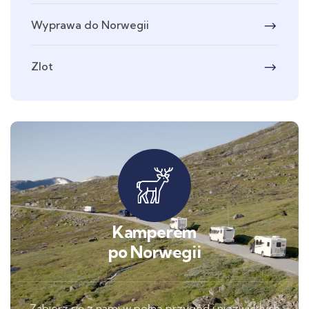
Wyprawa do Norwegii
Zlot
Kamperem
po Norwegii
Zabierz się z nami w pełną przygód i niezwykłych