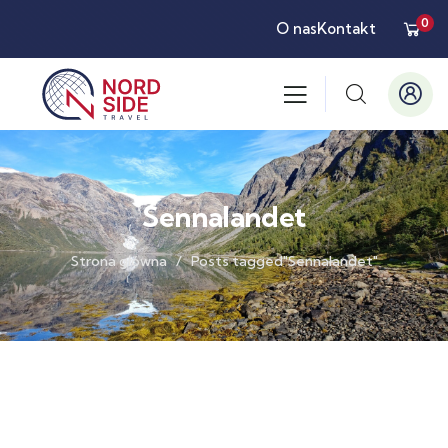
0
O nas
Kontakt
Sennalandet
Strona główna
Posts tagged"Sennalandet"