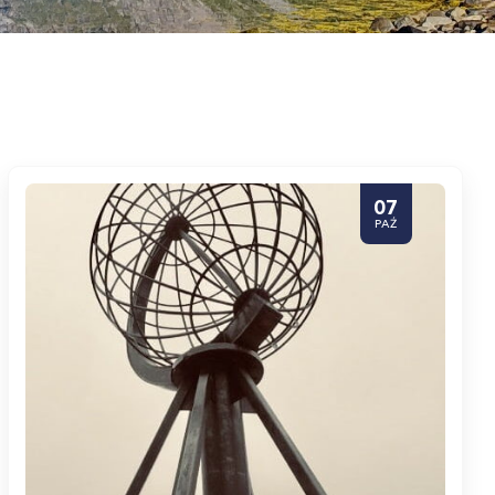
07
PAŹ