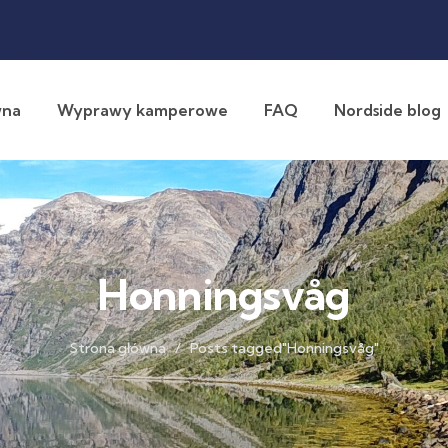
wna
Wyprawy kamperowe
FAQ
Nordside blog
Honningsvåg
Strona główna
Posts tagged"Honningsvåg"