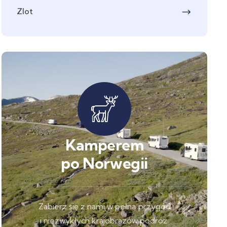
Zlot
Kamperem
po Norwegii
Zabierz się z nami w pełną przygód
i niezwykłych krajobrazów podróż.