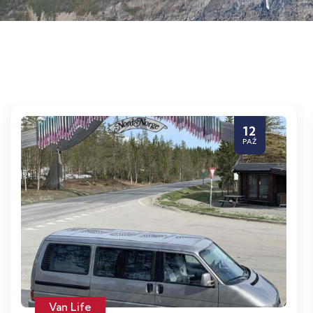
12
PAŹ
Van Life