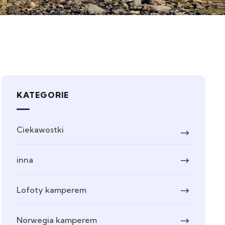
KATEGORIE
Ciekawostki
inna
Lofoty kamperem
Norwegia kamperem