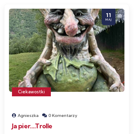
11
MAJ
Ciekawostki
Agnieszka
0 Komentarzy
Ja pier….Trolle