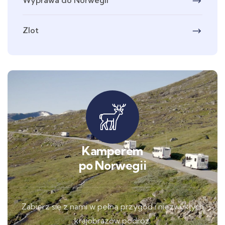
Zlot
Kamperem
po Norwegii
Zabierz się z nami w pełną przygód i niezwykłych
krajobrazów podróż.