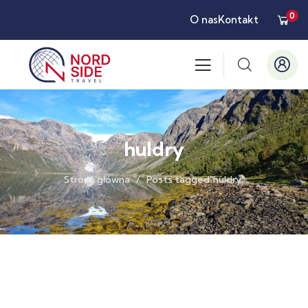
0
O nas
Kontakt
huldry
Strona główna
Posts tagged"huldry"